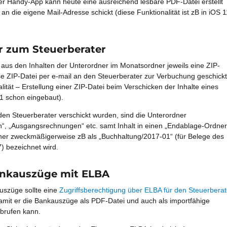
ner Handy-App kann heute eine ausreichend lesbare PDF-Datei erstellt
an die eigene Mail-Adresse schickt (diese Funktionalität ist zB in iOS 1
er zum
Steuerberater
us den Inhalten der Unterordner im Monatsordner jeweils eine ZIP-
ese ZIP-Datei per e-mail an den Steuerberater zur Verbuchung geschickt
lität – Erstellung einer ZIP-Datei beim Verschicken der Inhalte eines
11 schon eingebaut).
en Steuerberater verschickt wurden, sind die Unterordner
, „Ausgangsrechnungen“ etc. samt Inhalt in einen „Endablage-Ordner
her zweckmäßigerweise zB als „Buchhaltung/2017-01“ (für Belege des
 bezeichnet wird.
ankauszüge mit ELBA
uszüge sollte eine
Zugriffsberechtigung über ELBA für den Steuerberat
amit er die Bankauszüge als PDF-Datei und auch als importfähige
brufen kann.