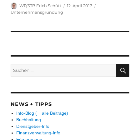
Autor
Veröffentlicht
Kategorien
WP/STB Erich Schütt
12. April 2017
am
Unternehmensgründung
Suchen
SUC
nach:
NEWS + TIPPS
Info-Blog ( = alle Beiträge)
Buchhaltung
Dienstgeber-Info
Finanzverwaltung-Info
Förderungen