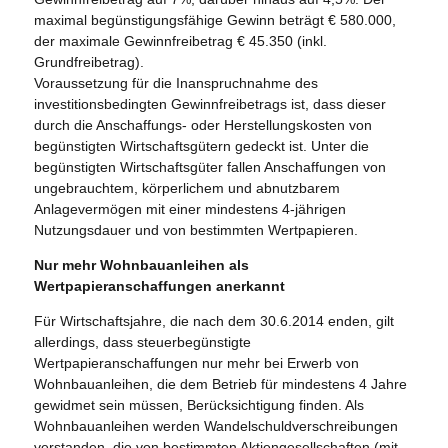
maximal begünstigungsfähige Gewinn beträgt € 580.000,
der maximale Gewinnfreibetrag € 45.350 (inkl.
Grundfreibetrag).
Voraussetzung für die Inanspruchnahme des
investitionsbedingten Gewinnfreibetrags ist, dass dieser
durch die Anschaffungs- oder Herstellungskosten von
begünstigten Wirtschaftsgütern gedeckt ist. Unter die
begünstigten Wirtschaftsgüter fallen Anschaffungen von
ungebrauchtem, körperlichem und abnutzbarem
Anlagevermögen mit einer mindestens 4-jährigen
Nutzungsdauer und von bestimmten Wertpapieren.
Nur mehr Wohnbauanleihen als
Wertpapieranschaffungen anerkannt
Für Wirtschaftsjahre, die nach dem 30.6.2014 enden, gilt
allerdings, dass steuerbegünstigte
Wertpapieranschaffungen nur mehr bei Erwerb von
Wohnbauanleihen, die dem Betrieb für mindestens 4 Jahre
gewidmet sein müssen, Berücksichtigung finden. Als
Wohnbauanleihen werden Wandelschuldverschreibungen
verstanden, die von bestimmten Aktiengesellschaften (mit