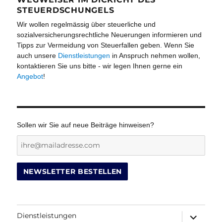
STEUERDSCHUNGELS
Wir wollen regelmässig über steuerliche und
sozialversicherungsrechtliche Neuerungen informieren und
Tipps zur Vermeidung von Steuerfallen geben. Wenn Sie
auch unsere
Dienstleistungen
in Anspruch nehmen wollen,
kontaktieren Sie uns bitte - wir legen Ihnen gerne ein
Angebot
!
Sollen wir Sie auf neue Beiträge hinweisen?
Dienstleistungen
Untermenü