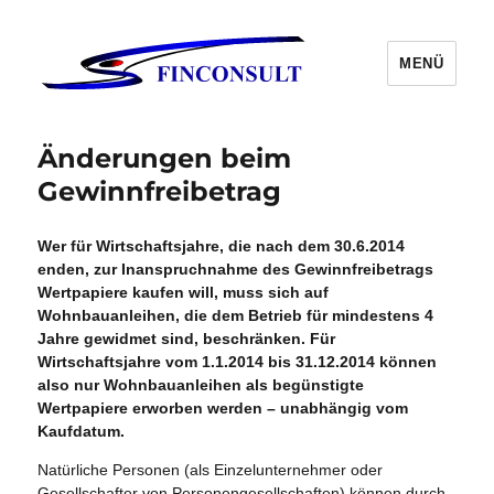
MENÜ
Änderungen beim
Gewinnfreibetrag
Wer für Wirtschaftsjahre, die nach dem 30.6.2014
enden, zur Inanspruchnahme des Gewinnfreibetrags
Wertpapiere kaufen will, muss sich auf
Wohnbauanleihen, die dem Betrieb für mindestens 4
Jahre gewidmet sind, beschränken. Für
Wirtschaftsjahre vom 1.1.2014 bis 31.12.2014 können
also nur Wohnbauanleihen als begünstigte
Wertpapiere erworben werden – unabhängig vom
Kaufdatum.
Natürliche Personen (als Einzelunternehmer oder
Gesellschafter von Personengesellschaften) können durch