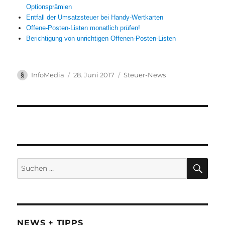
Optionsprämien
Entfall der Umsatzsteuer bei Handy-Wertkarten
Offene-Posten-Listen monatlich prüfen!
Berichtigung von unrichtigen Offenen-Posten-Listen
Autor
Veröffentlicht
Kategorien
InfoMedia
28. Juni 2017
Steuer-News
am
Suchen
SUC
nach:
NEWS + TIPPS