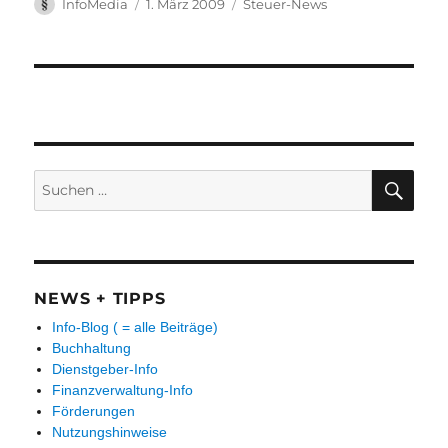
Autor
Veröffentlicht
Kategorien
InfoMedia
1. März 2009
Steuer-News
am
Suchen
SUC
nach:
NEWS + TIPPS
Info-Blog ( = alle Beiträge)
Buchhaltung
Dienstgeber-Info
Finanzverwaltung-Info
Förderungen
Nutzungshinweise