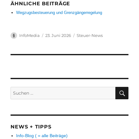
ÄHNLICHE BEITRÄGE
Wegzugsbesteuerung und Grenzgängerregelung
Autor
Veröffentlicht
Kategorien
InfoMedia
23. Juni 2026
Steuer-News
am
Suchen
SUC
nach:
NEWS + TIPPS
Info-Blog ( = alle Beiträge)