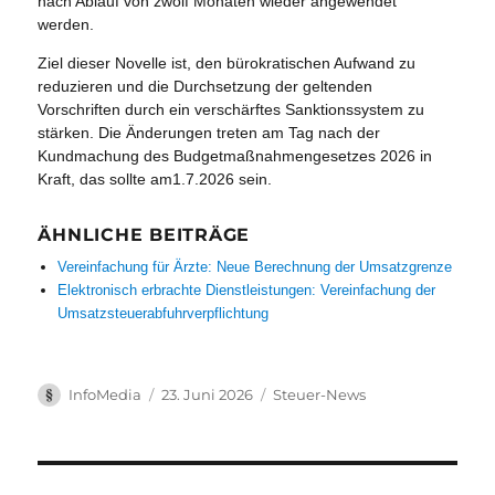
nach Ablauf von zwölf Monaten wieder angewendet
werden.
Ziel dieser Novelle ist, den bürokratischen Aufwand zu
reduzieren und die Durchsetzung der geltenden
Vorschriften durch ein verschärftes Sanktionssystem zu
stärken. Die Änderungen treten am Tag nach der
Kundmachung des Budgetmaßnahmengesetzes 2026 in
Kraft, das sollte am1.7.2026 sein.
ÄHNLICHE BEITRÄGE
Vereinfachung für Ärzte: Neue Berechnung der Umsatzgrenze
Elektronisch erbrachte Dienstleistungen: Vereinfachung der
Umsatzsteuerabfuhrverpflichtung
Autor
Veröffentlicht
Kategorien
InfoMedia
23. Juni 2026
Steuer-News
am