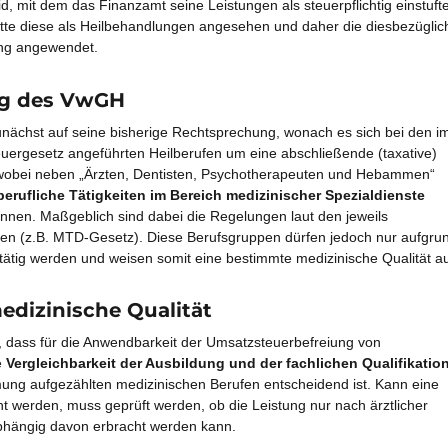
, mit dem das Finanzamt seine Leistungen als steuerpflichtig einstufte
atte diese als Heilbehandlungen angesehen und daher die diesbezüglic
ng angewendet.
ng des VwGH
ächst auf seine bisherige Rechtsprechung, wonach es sich bei den i
uergesetz angeführten Heilberufen um eine abschließende (taxative)
 wobei neben „Ärzten, Dentisten, Psychotherapeuten und Hebammen“
berufliche Tätigkeiten im Bereich medizinischer Spezialdienste
nnen. Maßgeblich sind dabei die Regelungen laut den jeweils
en (z.B. MTD-Gesetz). Diese Berufsgruppen dürfen jedoch nur aufgru
tätig werden und weisen somit eine bestimmte medizinische Qualität au
dizinische Qualität
r, dass für die Anwendbarkeit der Umsatzsteuerbefreiung von
e
Vergleichbarkeit der Ausbildung und der fachlichen Qualifikatio
mung aufgezählten medizinischen Berufen entscheidend ist. Kann eine
ht werden, muss geprüft werden, ob die Leistung nur nach ärztlicher
hängig davon erbracht werden kann.