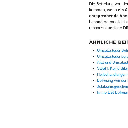
Die Befreiung von de
kommen, wenn
ein A
entsprechende Anor
besondere medizinisc
umsatzsteuerliche Dif
ÄHNLICHE BEI
Umsatzsteuer-Befr
Umsatzsteuer bei 
Arzt und Umsatzste
VwGH: Keine Bilan
Heilbehandlungen v
Befreiung von de
Jubiläumsgeschenk
Immo-ESt-Befreiu