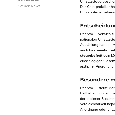
Umsatzsteuerbescheid
am
Kategorien
Steuer-News
Der Chiropraktiker h
Umsatzsteuerbefreiu
Entscheidu
Der VwGH verwies zun
nationalen Umsatzste
Aufzählung handelt,
auch
bestimmte frei
steuerbefreit
sein kö
einschlägigen Gesetz
ärztlicher Anordnung 
Besondere me
Der VwGH stellte kla
Heilbehandlungen di
der in dieser Bestim
Vergleichbarkeit beja
Anordnung oder unab