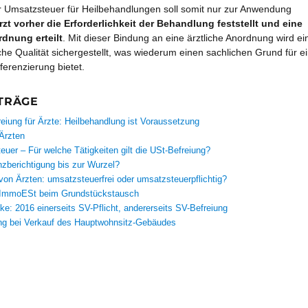
r Umsatzsteuer für Heilbehandlungen soll somit nur zur Anwendung
rzt vorher die Erforderlichkeit der Behandlung feststellt und eine
dnung erteilt
. Mit dieser Bindung an eine ärztliche Anordnung wird ei
he Qualität sichergestellt, was wiederum einen sachlichen Grund für e
ferenzierung bietet.
TRÄGE
eiung für Ärzte: Heilbehandlung ist Voraussetzung
Ärzten
uer – Für welche Tätigkeiten gilt die USt-Befreiung?
zberichtigung bis zur Wurzel?
on Ärzten: umsatzsteuerfrei oder umsatzsteuerpflichtig?
r ImmoESt beim Grundstückstausch
e: 2016 einerseits SV-Pflicht, andererseits SV-Befreiung
ng bei Verkauf des Hauptwohnsitz-Gebäudes