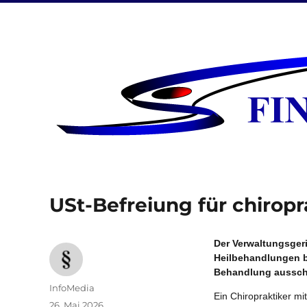
USt-Befreiung für chirop
Der Verwaltungsgeri
Heilbehandlungen b
Behandlung ausschli
Autor
InfoMedia
Ein Chiropraktiker m
Veröffentlicht
26. Mai 2026