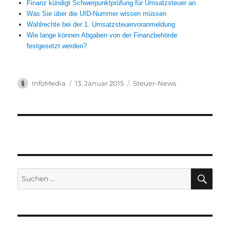
Finanz kündigt Schwerpunktprüfung für Umsatzsteuer an
Was Sie über die UID-Nummer wissen müssen
Wahlrechte bei der 1. Umsatzsteuervoranmeldung
Wie lange können Abgaben von der Finanzbehörde
festgesetzt werden?
Autor
Veröffentlicht
Kategorien
InfoMedia
13. Januar 2015
Steuer-News
am
Suchen
SUC
nach: