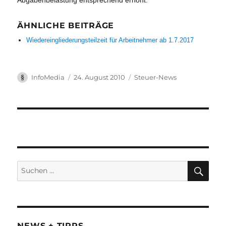
Abgabenbelastung entsprechend erhöht.
ÄHNLICHE BEITRÄGE
Wiedereingliederungsteilzeit für Arbeitnehmer ab 1.7.2017
Autor
Veröffentlicht
Kategorien
InfoMedia
24. August 2010
Steuer-News
am
Suchen
SUC
nach:
NEWS + TIPPS