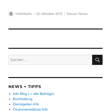
Autor
Veröffentlicht
Kategorien
InfoMedia
22. Oktober 2013
Steuer-News
am
Suchen
SUC
nach:
NEWS + TIPPS
Info-Blog ( = alle Beiträge)
Buchhaltung
Dienstgeber-Info
Finanzverwaltung-Info