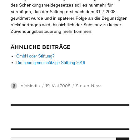
des Schenkungsmeldegesetzes soll es nunmehr für
Vermögen, das der Stiftung erst nach dem 31.7.2008
gewidmet wurde und in späterer Folge an die Begünstigten
rückübertragen wird, hinsichtlich der Substanz zu keiner
Zuwendungsbesteuerung mehr kommen.
ÄHNLICHE BEITRÄGE
GmbH oder Stiftung?
Die neue gemeinnützige Stiftung 2016
Autor
Veröffentlicht
Kategorien
InfoMedia
19. Mai 2008
Steuer-News
am