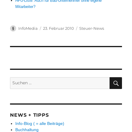
HFU-Liste: Auch für Bau-Unternehmer ohne eigene
Mitarbeiter?
Autor
Veröffentlicht
Kategorien
InfoMedia
23. Februar 2010
Steuer-News
am
Suchen
SUC
nach:
NEWS + TIPPS
Info-Blog ( = alle Beiträge)
Buchhaltung